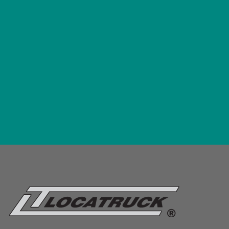
(11) 2954-9522

(11) 9.9995-0689
Rua Amambaí, 872 - Vila Maria, São

Paulo - SP